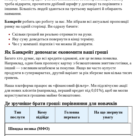
треба відкрити, прочитати дрібний шрифт у договорі та порівняти з
іншими. Більшість людей здаються на третьому варіанті й обирають
навмання.
Банкрейт
робить цю роботу за вас. Ми зібрали всі актуальні пропозиції
ринку на одній сторінці. Ви одразу бачите:
Скільки грошей ви реально отримаєте на руки.
Яку суму доведеться повернути в кінці терміну.
Чи є у компанії ліцензія і чи можна їй довіряти.
Як Банкрейт допомагає економити ваші гроші
Багато хто думає, що всі кредити однакові, але це велика помилка.
Наприклад, один банк пропонує картку з безкоштовним зняттям готівки, а
інший — з великим кешбеком за покупки. Якщо ви часто купуєте
продукти в супермаркетах, другий варіант за рік збереже вам кілька тисяч
гривень.
Наша платформа працює як «фінансовий фільтр». Ми підсвічуємо акції
для нових клієнтів (наприклад, перший кредит під 0,01%), щоб ви могли
користуватися грошима майже безкоштовно.
Де зручніше брати гроші: порівняння для новачків
Тип
Кому
Головна
На що звернути
послуги
підійде
перевага
увагу
Швидка позика (МФО)