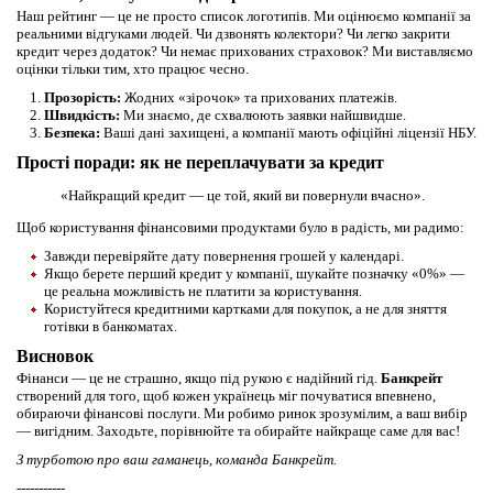
Наш рейтинг — це не просто список логотипів. Ми оцінюємо компанії за
реальними відгуками людей. Чи дзвонять колектори? Чи легко закрити
кредит через додаток? Чи немає прихованих страховок? Ми виставляємо
оцінки тільки тим, хто працює чесно.
Прозорість:
Жодних «зірочок» та прихованих платежів.
Швидкість:
Ми знаємо, де схвалюють заявки найшвидше.
Безпека:
Ваші дані захищені, а компанії мають офіційні ліцензії НБУ.
Прості поради: як не переплачувати за кредит
«Найкращий кредит — це той, який ви повернули вчасно».
Щоб користування фінансовими продуктами було в радість, ми радимо:
Завжди перевіряйте дату повернення грошей у календарі.
Якщо берете перший кредит у компанії, шукайте позначку «0%» —
це реальна можливість не платити за користування.
Користуйтеся кредитними картками для покупок, а не для зняття
готівки в банкоматах.
Висновок
Фінанси — це не страшно, якщо під рукою є надійний гід.
Банкрейт
створений для того, щоб кожен українець міг почуватися впевнено,
обираючи фінансові послуги. Ми робимо ринок зрозумілим, а ваш вибір
— вигідним. Заходьте, порівнюйте та обирайте найкраще саме для вас!
З турботою про ваш гаманець, команда Банкрейт.
-----------