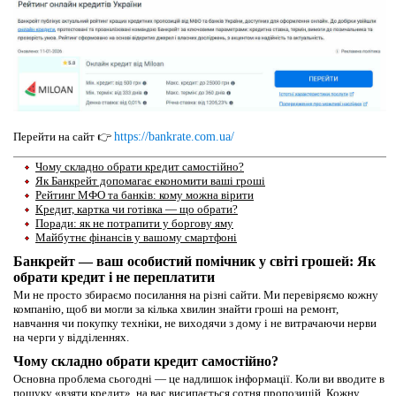
Перейти на сайт 👉
https://bankrate.com.ua/
Чому складно обрати кредит самостійно?
Як Банкрейт допомагає економити ваші гроші
Рейтинг МФО та банків: кому можна вірити
Кредит, картка чи готівка — що обрати?
Поради: як не потрапити у боргову яму
Майбутнє фінансів у вашому смартфоні
Банкрейт — ваш особистий помічник у світі грошей: Як
обрати кредит і не переплатити
Ми не просто збираємо посилання на різні сайти. Ми перевіряємо кожну
компанію, щоб ви могли за кілька хвилин знайти гроші на ремонт,
навчання чи покупку техніки, не виходячи з дому і не витрачаючи нерви
на черги у відділеннях.
Чому складно обрати кредит самостійно?
Основна проблема сьогодні — це надлишок інформації. Коли ви вводите в
пошуку «взяти кредит», на вас висипається сотня пропозицій. Кожну