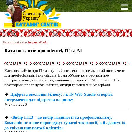
Каталог сайтів
Інтрнет-IT-AI
Каталог сайтів про internet, IT та AI
Каталоги сайтів про IT та штучний інтелект – це незамінний інструмент
для професіоналів і ентузіастів. Вони об’єднують ресурси про
програмування, кібербезпеку, машинне навчання та AI-інновації. Такі
платформи, пропонують новини, огляди та навчальні матеріали.
🔹
Цифрова еволюція бізнесу: як IN Web Studio створює
інструменти для лідерства на ринку
✎
27.06.2026
🔹
«Вибір ІТЕЗ – це вибір надійності та професіоналізму.
Компанія не лише впроваджує сучасні технології, а й адаптує їх
до унікальних потреб клієнтів»