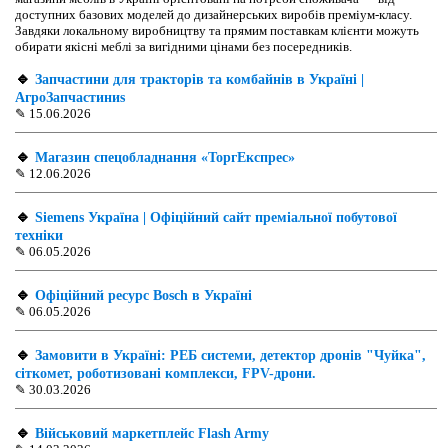
доступних базових моделей до дизайнерських виробів преміум-класу.
Завдяки локальному виробництву та прямим поставкам клієнти можуть
обирати якісні меблі за вигідними цінами без посередників.
🔹
Запчастини для тракторів та комбайнів в Україні |
АгроЗапчастиниs
✎
15.06.2026
🔹
Магазин спецобладнання «ТоргЕкспрес»
✎
12.06.2026
🔹
Siemens Україна | Офіційний сайт преміальної побутової
техніки
✎
06.05.2026
🔹
Офіційний ресурс Bosch в Україні
✎
06.05.2026
🔹
Замовити в Україні: РЕБ системи, детектор дронів "Чуйка",
сіткомет, роботизовані комплекси, FPV-дрони.
✎
30.03.2026
🔹
Військовий маркетплейс Flash Army