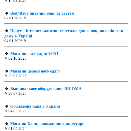
✎
14.03.2026
🔹
Best4Baby дитячий одяг та взуття
07.01.2026
✎
🔹
Парус – інтернет-магазин текстилю для жінок, чоловіків та
дому в Україні
04.01.2026
✎
🔹
Магазин аксесуарів VEST
✎
02.10.2025
🔹
Магазин церковного одягу
✎
29.07.2025
🔹
Вышивальное оборудование RICOMA
✎
29.07.2025
🔹
Обсмажена кава в Україні
✎
04.03.2025
🔹
Магазин Кави, кавомашини, аксесуари
✎
01.05.2024