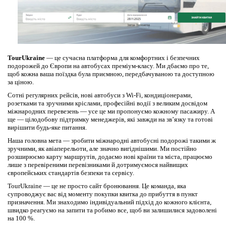
TourUkraine
— це сучасна платформа для комфортних і безпечних
подорожей до Європи на автобусах преміум-класу. Ми дбаємо про те,
щоб кожна ваша поїздка була приємною, передбачуваною та доступною
за ціною.
Сотні регулярних рейсів, нові автобуси з Wi-Fi, кондиціонерами,
розетками та зручними кріслами, професійні водії з великим досвідом
міжнародних перевезень — усе це ми пропонуємо кожному пасажиру. А
ще — цілодобову підтримку менеджерів, які завжди на зв’язку та готові
вирішити будь-яке питання.
Наша головна мета — зробити міжнародні автобусні подорожі такими ж
зручними, як авіаперельоти, але значно вигіднішими. Ми постійно
розширюємо карту маршрутів, додаємо нові країни та міста, працюємо
лише з перевіреними перевізниками й дотримуємося найвищих
європейських стандартів безпеки та сервісу.
TourUkraine — це не просто сайт бронювання. Це команда, яка
супроводжує вас від моменту покупки квитка до прибуття в пункт
призначення. Ми знаходимо індивідуальний підхід до кожного клієнта,
швидко реагуємо на запити та робимо все, щоб ви залишилися задоволені
на 100 %.