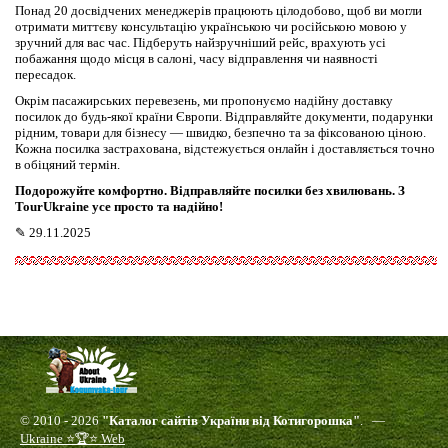
Понад 20 досвідчених менеджерів працюють цілодобово, щоб ви могли
отримати миттєву консультацію українською чи російською мовою у
зручний для вас час. Підберуть найзручніший рейс, врахують усі
побажання щодо місця в салоні, часу відправлення чи наявності
пересадок.
Окрім пасажирських перевезень, ми пропонуємо надійну доставку
посилок до будь-якої країни Європи. Відправляйте документи, подарунки
рідним, товари для бізнесу — швидко, безпечно та за фіксованою ціною.
Кожна посилка застрахована, відстежується онлайн і доставляється точно
в обіцяний термін.
Подорожуйте комфортно. Відправляйте посилки без хвилювань. З
TourUkraine усе просто та надійно!
✎
29.11.2025
© 2010 - 2026
"Каталог сайтів України від Котигорошка"
. —
Ukraine ⭐🏆⭐ Web